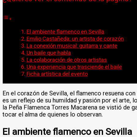
El ambiente flamenco en Sevilla
Emilio Castañeda: un artista de corazón
La conexión musical: guitarra y cante
Un baile que habla
La colaboración de otros artistas
Una experiencia que trasciende el baile
Ficha artística del evento
En el corazón de Sevilla, el flamenco resuena con
es un reflejo de su humildad y pasión por el arte,
la Peña Flamenca Torres Macarena se vistió de gal
tocar el alma de quienes lo observan.
El ambiente flamenco en Sevilla