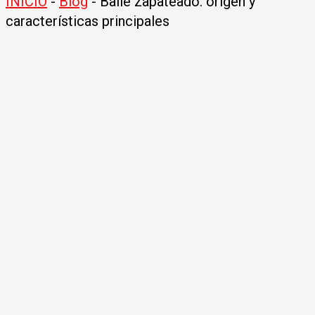
INICIO
-
Blog
-
Baile zapateado: origen y
características principales