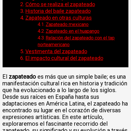
Cómo se realiza el zapateado
Historia del baile zapateado
Zapateado en otras culturas
Zapateado mexicano
Zapateado en el huapango
Relación del zapateado con el tap
norteamericano
Vestimenta del zapateado
El impacto cultural del zapateado
El
zapateado
es más que un simple baile; es una
manifestación cultural rica en historia y tradición
que ha evolucionado a lo largo de los siglos.
Desde sus raíces en España hasta sus
adaptaciones en América Latina, el zapateado ha
encontrado su lugar en el corazón de diversas
expresiones artísticas. En este artículo,
exploraremos el fascinante recorrido del
zapateado, su significado y su evolución a través