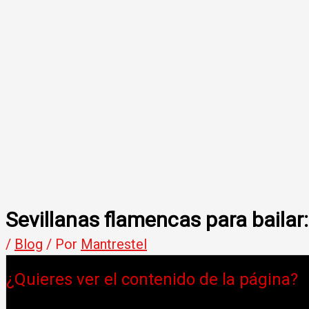
Sevillanas flamencas para bailar:
/
Blog
/ Por
Mantrestel
¿Quieres ver el contenido de la página?