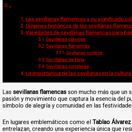
Las sevillanas flamencas y su significado cul
Orígenes históricos de las sevillanas flamen
Variedades de sevillanas flamencas para bai
Sevillanas clásicas
Sevillanas flamencas
Sevillanas rocieras
Sevillanas de feria
Sevillanas corraleras
La importancia de las sevillanas en la cultur
Las
sevillanas flamencas
son mucho más que un simp
pasión y movimiento que captura la esencia del pue
símbolo de alegría y comunidad en las festividade
En lugares emblemáticos como el
Tablao Álvarez
entrelazan, creando una experiencia única que resu