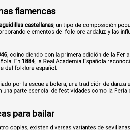
lanas flamencas
eguidillas castellanas
, un tipo de composición popul
orporando elementos del folclore andaluz y las infl
846
, coincidiendo con la primera edición de la Feria
añola. En
1884
, la Real Academia Española reconoció
 del folklore español.
enciado por la escuela bolera, una tradición de danz
n una parte esencial de festividades como la Feria d
as para bailar
ro coplas, existen diversas variantes de sevillanas