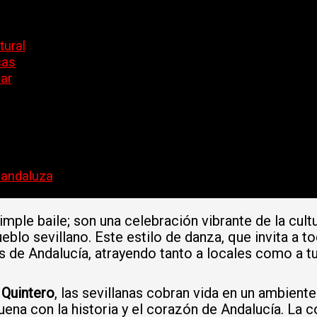
tural
cas
lar
a andaluza
le baile; son una celebración vibrante de la cultur
blo sevillano. Este estilo de danza, que invita a to
s de Andalucía, atrayendo tanto a locales como a tu
 Quintero
, las sevillanas cobran vida en un ambiente
ena con la historia y el corazón de Andalucía. La co