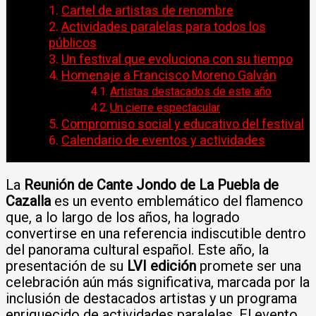
Cartel de artistas de renombre
Actividades paralelas para todos los
públicos
Un festival que evoluciona con su tiempo
Homenaje a Francisco Moreno Galván
Artistas destacados de este año
Un cierre espectacular
Compromiso social y educativo del festival
Calendario de eventos y actividades
La
Reunión de Cante Jondo de La Puebla de
Cazalla
es un evento emblemático del flamenco
que, a lo largo de los años, ha logrado
convertirse en una referencia indiscutible dentro
del panorama cultural español. Este año, la
presentación de su
LVI edición
promete ser una
celebración aún más significativa, marcada por la
inclusión de destacados artistas y un programa
enriquecido de actividades paralelas. El evento,