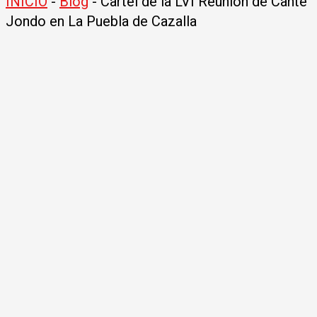
INICIO
-
Blog
-
Cartel de la LVI Reunión de Cante
Jondo en La Puebla de Cazalla